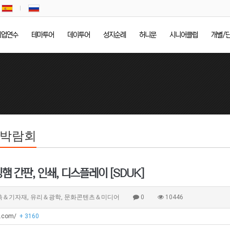
기업연수
테마투어
데이투어
성지순례
허니문
시니어클럽
개별/
/박람회
밍햄 간판, 인쇄, 디스플레이 [SDUK]
축＆기자재, 유리＆광학, 문화콘텐츠＆미디어
0
10446
k.com/
+ 3160