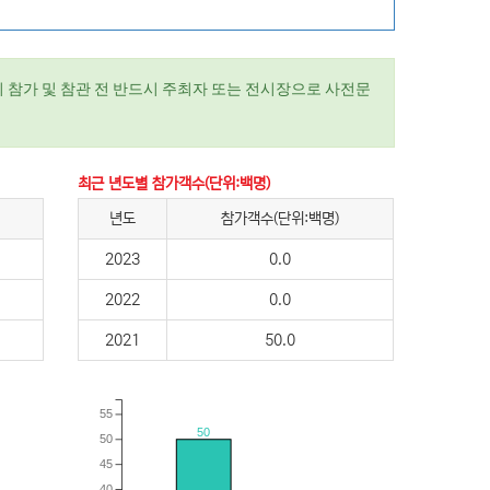
 참가 및 참관 전 반드시 주최자 또는 전시장으로 사전문
최근 년도별 참가객수(단위:백명)
년도
참가객수(단위:백명)
2023
0.0
2022
0.0
2021
50.0
55
50
50
45
40