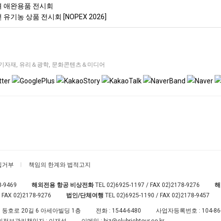
이셔 애완용품 전시회
 유기농 상품 전시회 [NOPEX 2026]
기자재
,
유리＆광학
,
문화콘텐츠＆미디어
집거부
책임의 한계와 법적고지
8-9469
해외전용 항공 비상전화
TEL
02)6925-1197
/ FAX 02)2178-9276
해
 FAX 02)2178-9276
법인/단체여행
TEL
02)6925-1190
/ FAX 02)2178-9457
 동호로 20길 6 아세아빌딩 1층
전화 :
1544-6480
사업자등록번호 :
104-86