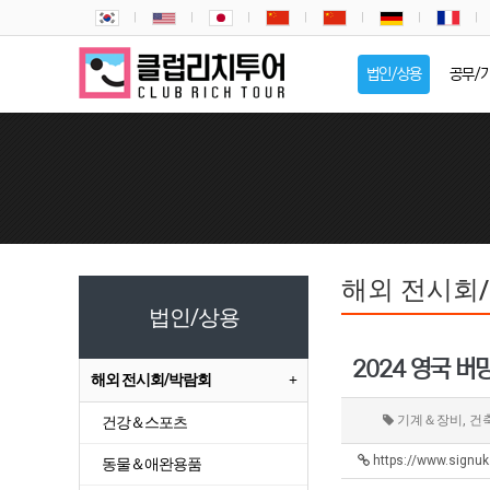
법인/상용
공무/
해외 전시회
법인/상용
2024 영국 버
해외 전시회/박람회
기계＆장비, 건
건강＆스포츠
https://www.signu
동물＆애완용품