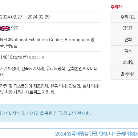
주최자
2024.02.27 ~ 2024.02.29
주최기관
영국
담당자
NEC(National Exhibition Centre) Birmingham 영
전화
국, 버밍햄
팩스
14010sqm(㎡)
0.3025 평
이메일
기계＆장비, 건축＆기자재, 유리＆광학, 문화콘텐츠＆미디
홈페이지
어
간판 및 디스플레이 제조업체, 유통 업체, 리셀러, 설치 업체
및 최종 사용자 네트워크 지원 등.
스플레이, 장식 및 디자인을위한 영국 최고의 전시회.
2024 영국 버밍햄 간판, 인쇄, 디스플레이 [SD