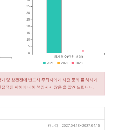
35
30
25
20
15
10
5
0
0
0
참가객수(단위:백명)
2021
2022
2023
참가 및 참관전에 반드시 주최자에게 사전 문의 를 하시기
간접적인 피해에 대해 책임지지 않음 을 알려 드립니다.
캐나다 2027.04.13~2027.04.15