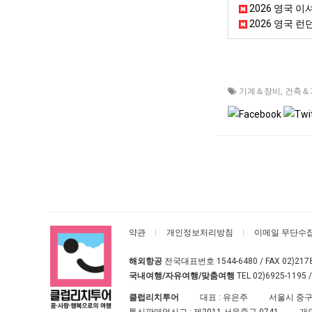
2026 영국 
2026 영국 런던
기계＆장비
,
건축＆
약관
개인정보처리방침
이메일 무단수
해외항공
전국대표번호
1544-6480
/ FAX 02)217
국내여행/자유여행/맞춤여행
TEL
02)6925-1195
/
클럽리치투어
대표 : 유은주
서울시 중구