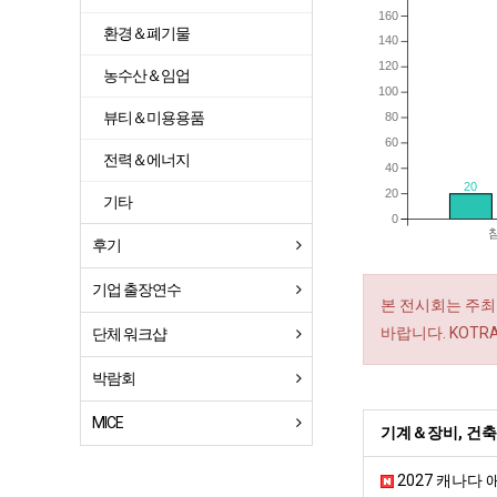
160
환경＆폐기물
140
120
농수산＆임업
100
뷰티＆미용용품
80
60
전력＆에너지
40
20
20
기타
0
후기
기업 출장연수
본 전시회는 주최
바랍니다. KOT
단체 워크샵
박람회
MICE
기계＆장비, 건축
2027 캐나다