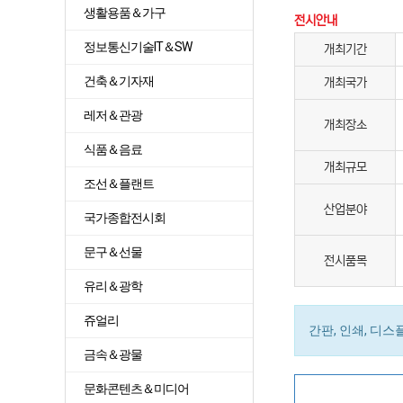
생활용품＆가구
전시안내
정보통신기술IT＆SW
개최기간
건축＆기자재
개최국가
레저＆관광
개최장소
식품＆음료
개최규모
조선＆플랜트
산업분야
국가종합전시회
문구＆선물
전시품목
유리＆광학
쥬얼리
간판, 인쇄, 디
금속＆광물
문화콘텐츠＆미디어