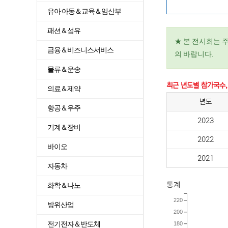
유아·아동＆교육＆임산부
패션＆섬유
★ 본 전시회는 
금융＆비즈니스서비스
의 바랍니다.
물류＆운송
최근 년도별 참가국수,
의료＆제약
년도
항공＆우주
2023
기계＆장비
2022
바이오
2021
자동차
통계
화학＆나노
220
방위산업
200
전기전자＆반도체
180