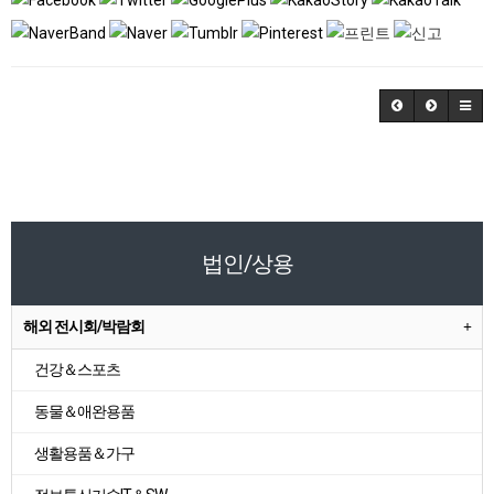
법인/상용
해외 전시회/박람회
건강＆스포츠
동물＆애완용품
생활용품＆가구