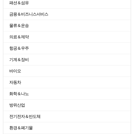
패션＆섬유
금융＆비즈니스서비스
물류＆운송
의료＆제약
항공＆우주
기계＆장비
바이오
자동차
화학＆나노
방위산업
전기전자＆반도체
환경＆폐기물