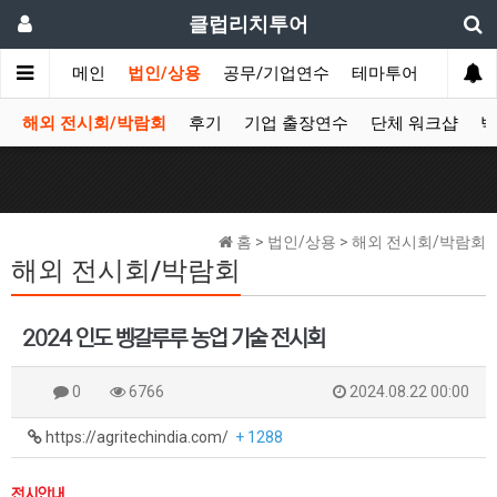
클럽리치투어
메인
법인/상용
공무/기업연수
테마투어
데이투
해외 전시회/박람회
후기
기업 출장연수
단체 워크샵
박
홈 > 법인/상용 > 해외 전시회/박람회
해외 전시회/박람회
2024 인도 벵갈루루 농업 기술 전시회
0
6766
2024.08.22 00:00
https://agritechindia.com/
+ 1288
전시안내