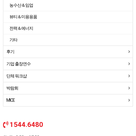
농수산＆임업
뷰티＆미용용품
전력＆에너지
기타
후기
기업 출장연수
단체 워크샵
박람회
MICE
1544.6480