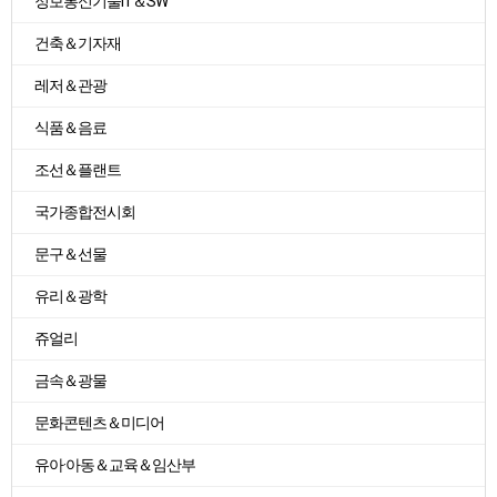
정보통신기술IT＆SW
건축＆기자재
레저＆관광
식품＆음료
조선＆플랜트
국가종합전시회
문구＆선물
유리＆광학
쥬얼리
금속＆광물
문화콘텐츠＆미디어
유아·아동＆교육＆임산부