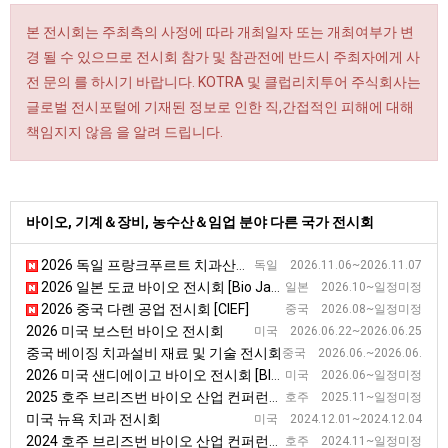
본 전시회는 주최측의 사정에 따라 개최일자 또는 개최여부가 변
경 될 수 있으므로 전시회 참가 및 참관전에 반드시 주최자에게 사
전 문의 를 하시기 바랍니다. KOTRA 및 클럽리치투어 주식회사는
글로벌 전시포털에 기재된 정보로 인한 직,간접적인 피해에 대해
책임지지 않음 을 알려 드립니다.
바이오, 기계＆장비, 농수산＆임업 분야 다른 국가 전시회
2026 독일 프랑크푸르트 치과산업 정보 전시회 [infotage FACHDENTAL Frankfurt]
독일 2026.11.06~2026.11.07
2026 일본 도쿄 바이오 전시회 [Bio Japan]
일본 2026.10~일정미정
2026 중국 다롄 공업 전시회 [CIEF]
중국 2026.08~일정미정
2026 미국 보스턴 바이오 전시회
미국 2026.06.22~2026.06.25
중국 베이징 치과설비 재료 및 기술 전시회
중국 2026.06.~2026.06.
2026 미국 샌디에이고 바이오 전시회 [BIO USA]
미국 2026.06~일정미정
2025 호주 브리즈번 바이오 산업 컨퍼런스 및 전시회 [AusBiotech]
호주 2025.11~일정미정
미국 뉴욕 치과 전시회
미국 2024.12.01~2024.12.04
2024 호주 브리즈번 바이오 산업 컨퍼런스 및 전시회
호주 2024.11~일정미정