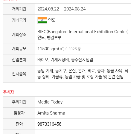
개최기간
2024.08.22 ~ 2024.08.24
인도
개최국가
BIEC(Bangalore International Exhibition Center)
개최장소
인도, 벵갈루루
개최규모
11500sqm(㎡)
0.3025 평
산업분야
바이오, 기계＆장비, 농수산＆임업
농업 기계, 농기구, 온실, 관개, 비료, 종자, 동물 사육, 낙
전시품목
농 장비, 가금류, 농업 가공 및 포장 기술 및 관련 산업
주최자
주최기관
Media Today
담당자
Amita Sharma
전화
9873316456