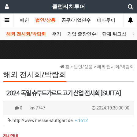
클럽리치투어
메인
법인/상용
공무/기업연수
테마투어
데이투
해외 전시회/박람회
후기
기업 출장연수
단체 워크샵
박
홈 > 법인/상용 > 해외 전시회/박람회
해외 전시회/박람회
2024 독일 슈투트가르트 고기 산업 전시회 [SUFFA]
0
7747
2024.10.30 00:00
http://www.messe-stuttgart.de
+ 1612
전시안내