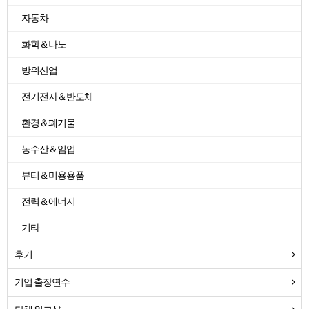
자동차
화학＆나노
방위산업
전기전자＆반도체
환경＆폐기물
농수산＆임업
뷰티＆미용용품
전력＆에너지
기타
후기
기업 출장연수