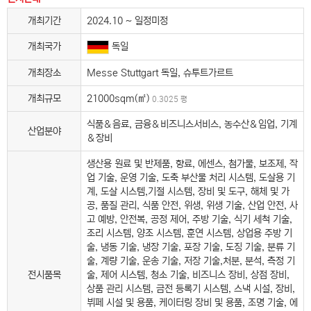
개최기간
2024.10 ~ 일정미정
개최국가
독일
개최장소
Messe Stuttgart 독일, 슈투트가르트
개최규모
21000sqm(㎡)
0.3025 평
식품＆음료, 금융＆비즈니스서비스, 농수산＆임업, 기계
산업분야
＆장비
생산용 원료 및 반제품, 향료, 에센스, 첨가물, 보조제, 작
업 기술, 운영 기술, 도축 부산물 처리 시스템, 도살용 기
계, 도살 시스템,기절 시스템, 장비 및 도구, 해체 및 가
공, 품질 관리, 식품 안전, 위생, 위생 기술, 산업 안전, 사
고 예방, 안전복, 공정 제어, 주방 기술, 식기 세척 기술,
조리 시스템, 양조 시스템, 훈연 시스템, 상업용 주방 기
술, 냉동 기술, 냉장 기술, 포장 기술, 도징 기술, 분류 기
술, 계량 기술, 운송 기술, 저장 기술,처분, 분석, 측정 기
전시품목
술, 제어 시스템, 청소 기술, 비즈니스 장비, 상점 장비,
상품 관리 시스템, 금전 등록기 시스템, 스낵 시설, 장비,
뷔페 시설 및 용품, 케이터링 장비 및 용품, 조명 기술, 에