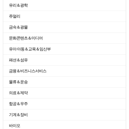
유리＆광학
쥬얼리
금속＆광물
문화콘텐츠＆미디어
유아·아동＆교육＆임산부
패션＆섬유
금융＆비즈니스서비스
물류＆운송
의료＆제약
항공＆우주
기계＆장비
바이오