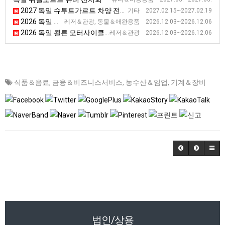
2027 독일 슈투트가르트 차양 전시회
기타 2027.02.15~2027.02.19
2026 독일 하노버 승마 및 컨트리 라이프 전시회 [PASSION PFERD]
레저＆관광, 동물＆애완용품 2026.12.03~2026.12.06
2026 독일 쾰른 모터사이클 및 스쿠터 전시회 [Intermot]
레저＆관광 2026.12.03~2026.12.06
식품＆음료
,
금융＆비즈니스서비스
,
농수산＆임업
,
기계＆장비
법인/상용