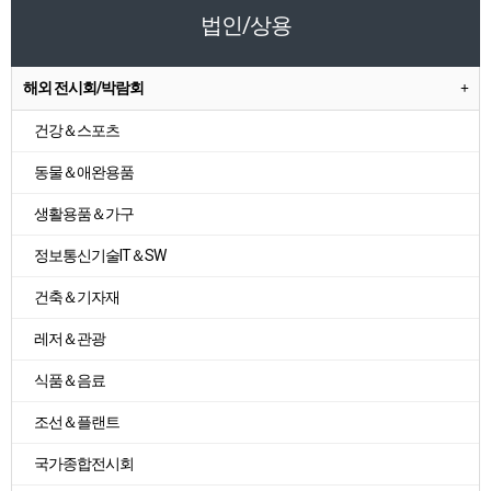
법인/상용
해외 전시회/박람회
건강＆스포츠
동물＆애완용품
생활용품＆가구
정보통신기술IT＆SW
건축＆기자재
레저＆관광
식품＆음료
조선＆플랜트
국가종합전시회