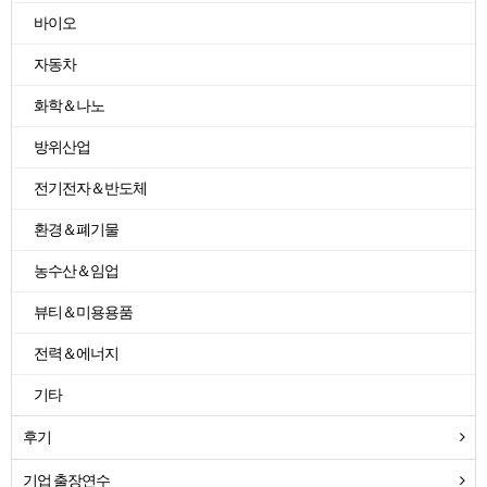
바이오
자동차
화학＆나노
방위산업
전기전자＆반도체
환경＆폐기물
농수산＆임업
뷰티＆미용용품
전력＆에너지
기타
후기
기업 출장연수