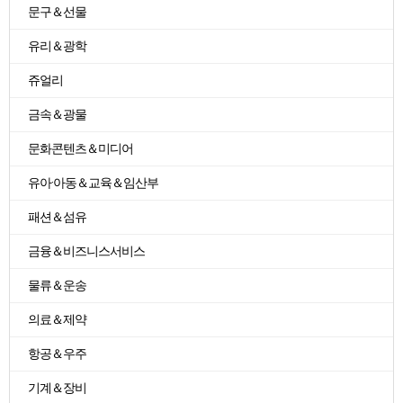
문구＆선물
유리＆광학
쥬얼리
금속＆광물
문화콘텐츠＆미디어
유아·아동＆교육＆임산부
패션＆섬유
금융＆비즈니스서비스
물류＆운송
의료＆제약
항공＆우주
기계＆장비