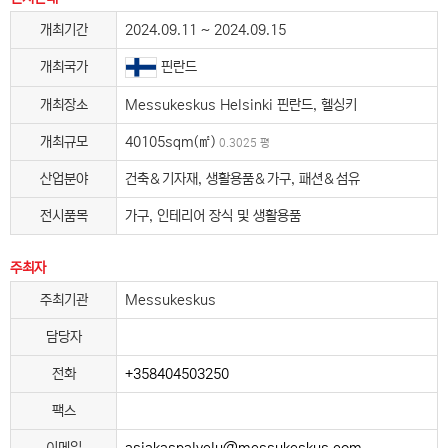
개최기간
2024.09.11 ~ 2024.09.15
개최국가
핀란드
개최장소
Messukeskus Helsinki 핀란드, 헬싱키
개최규모
40105sqm(㎡)
0.3025 평
산업분야
건축＆기자재, 생활용품＆가구, 패션＆섬유
전시품목
가구, 인테리어 장식 및 생활용품
주최자
주최기관
Messukeskus
담당자
전화
+358404503250
팩스