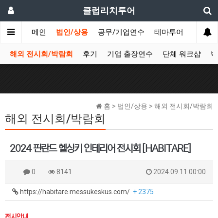
클럽리치투어
메인
법인/상용
공무/기업연수
테마투어
데이투
해외 전시회/박람회
후기
기업 출장연수
단체 워크샵
박
홈 > 법인/상용 > 해외 전시회/박람회
해외 전시회/박람회
2024 핀란드 헬싱키 인테리어 전시회 [HABITARE]
0
8141
2024.09.11 00:00
https://habitare.messukeskus.com/
+ 2375
전시안내