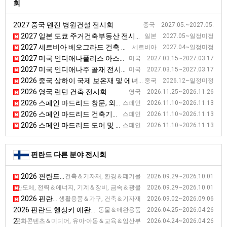
회
2027 중국 톈진 병원건설 전시회
중국 2027.05.~2027.05.
2027 일본 도쿄 주거건축부동산 전시회 [BREX]
일본 2027.05~일정미정
2027 세르비아 베오그라드 건축 전시회 [SEEBBE]
세르비아 2027.04~일정미정
2027 미국 인디애나폴리스 아스팔트 전시회 [WOA]
미국 2027.03.15~2027.03.17
2027 미국 인디애나주 골재 전시회 [AGG1]
미국 2027.03.15~2027.03.17
2026 중국 상하이 국제 보온재 및 에너지 절약 기술 전시회 [TIM EXPO]
중국 2026.12~일정미정
2026 영국 런던 건축 전시회
영국 2026.11.25~2026.11.26
2026 스페인 마드리드 창문, 외벽 전시회 [VETECO]
스페인 2026.11.10~2026.11.13
2026 스페인 마드리드 건축기술 전시회 [CONSTRUTEC]
스페인 2026.11.10~2026.11.13
2026 스페인 마드리드 도어 및 자동화 전시회 [SMART DOORS]
스페인 2026.11.10~2026.11.13
핀란드 다른 분야 전시회
2026 핀란드 헬싱키 건축 전시회 [FinnBuild]
건축＆기자재, 환경＆폐기물 2026.09.29~2026.10.01
2026 핀란드 땀페레 산업 전시회 [Subcontracting Fair]
＆반도체, 전력＆에너지, 기계＆장비, 금속＆광물 2026.09.29~2026.10.01
2026 핀란드 헬싱키 인테리어 전시회 [HABITARE]
생활용품＆가구, 건축＆기자재 2026.09.02~2026.09.06
2026 핀란드 헬싱키 애완동물 전시회 [Lemmikkimessut]
동물＆애완용품 2026.04.25~2026.04.26
2026 핀란드 헬싱키 어린이 용품 전시회 [Child Fair]
문화콘텐츠＆미디어, 유아·아동＆교육＆임산부 2026.04.24~2026.04.26