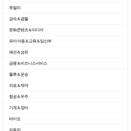
쥬얼리
금속＆광물
문화콘텐츠＆미디어
유아·아동＆교육＆임산부
패션＆섬유
금융＆비즈니스서비스
물류＆운송
의료＆제약
항공＆우주
기계＆장비
바이오
자동차