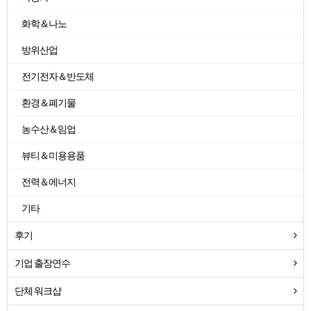
화학＆나노
방위산업
전기전자＆반도체
환경＆폐기물
농수산＆임업
뷰티＆미용용품
전력＆에너지
기타
후기
기업 출장연수
단체 워크샵