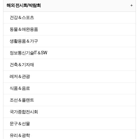
해외 전시회/박람회
건강＆스포츠
동물＆애완용품
생활용품＆가구
정보통신기술IT＆SW
건축＆기자재
레저＆관광
식품＆음료
조선＆플랜트
국가종합전시회
문구＆선물
유리＆광학