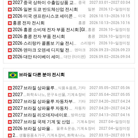
2027 중국 상하이 수출입상품 교역 전시회
중국 2027.03.01~2027.03.04
2026 일본 도쿄 반도체산업 전시회
일본 2026.12~일정미정
2026 미국 샌프란시스코 세미콘 웨스트
미국 2026.10.13~2026.10.15
홍콩 전자 전시회
홍콩 2026.10.13~2026.10.16
2026 홍콩 소비재 전자 부품 전시회 [Global Sources Consumer Electronic Componets]
홍콩 2026.10~일정미정
2026 홍콩 전자 부품 전시회
홍콩 2026.10~일정미정
2026 스리랑카 콜롬보 기술 전시회 [TECHNO]
스리랑카 2026.10~일정미정
2026 덴마크 오덴세 디지털 전시회 [Digitization Exhibition]
덴마크 2026.09.23~2026.09.23
2026 대만 타이베이 세미콘 반도체 전시회 [Semicon Taiwan]
대만 (타이완) 2026.09.02~2026.09.04
브라질 다른 분야 전시회
2027 브라질 상파울루 맥주산업 전시회 [ForBeer]
식품＆음료, 기타 2027.05.05~2027.05.06
2027 브라질 상파울루 플렉소 그래픽, 인쇄, 라벨 및 태그 전시회 [FLEXO & LABELS]
화학＆나노, 문구＆선물, 기계＆장비 2027.05.04~2027.05.05
2027 브라질 상파울루 자동차부품 전시회
기타 2027.04.20~2027.04.24
2027 브라질 상파울루 자동차 부품, 장비 및 서비스 전시회 [Autoparts]
자동차 2027.04.20~2027.04.24
2027 브라질 리오데자네이로 항공우주, 방위 전시회 [LAAD Defence & Security]
방위산업 2027.04.13~2027.04.16
2027 브라질 국제 기계 및 산업 자동화 박람회 [Autocom]
기계＆장비 2027.04~일정미정
2026 브라질 상파울루 철도 산업 전시회 [NT Expo]
물류＆운송, 기계＆장비 2027.04~일정미정
2027 브라질 상파울루 플라스틱 전시회 [FEIPLASTIC]
생활용품＆가구, 기계＆장비, 화학＆나노 2027.03.15~2027.03.19