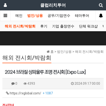
클럽리치투어
메인
법인/상용
공무/기업연수
테마투어
데이투
해외 전시회/박람회
후기
기업 출장연수
단체 워크샵
박
홈 > 법인/상용 > 해외 전시회/박람회
해외 전시회/박람회
2024 브라질 상파울루 조명 전시회 [Expo Lux]
0
4393
2024.09.17 00:00
https://rxglobal.com/
+ 1087
전시안내