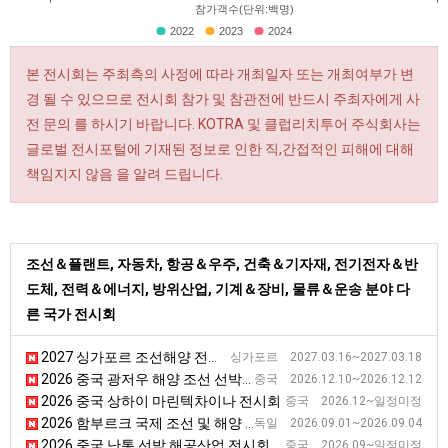
참가객수(단위:백명)
2022
2023
2024
본 전시회는 주최측의 사정에 따라 개최일자 또는 개최여부가 변
경 될 수 있으므로 전시회 참가 및 참관전에 반드시 주최자에게 사
전 문의 를 하시기 바랍니다. KOTRA 및 클럽리치투어 주식회사는
글로벌 전시포털에 기재된 정보로 인한 직,간접적인 피해에 대해
책임지지 않음 을 알려 드립니다.
조선＆플랜트, 자동차, 항공＆우주, 건축＆기자재, 전기전자＆반
도체, 전력＆에너지, 방위산업, 기계＆장비, 물류＆운송 분야 다
른 국가 전시회
2027 싱가포르 조선해양 전시회
싱가포르 2027.03.16~2027.03.18
2026 중국 광저우 해양 조선 선박기술 전시회
중국 2026.12.10~2026.12.12
2026 중국 상하이 마린텍차이나 전시회
중국 2026.12~일정미정
2026 함부르크 국제 조선 및 해양 전시회(SMM)
독일 2026.09.01~2026.09.04
2026 중국 난통 선박 해공산업 전시회
중국 2026.09~일정미정