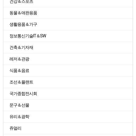
건강＆스포츠
동물＆애완용품
생활용품＆가구
정보통신기술IT＆SW
건축＆기자재
레저＆관광
식품＆음료
조선＆플랜트
국가종합전시회
문구＆선물
유리＆광학
쥬얼리