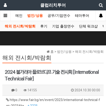
클럽리치투어
메인
법인/상용
공무/기업연수
테마투어
데이투
해외 전시회/박람회
후기
기업 출장연수
단체 워크샵
박
홈 > 법인/상용 > 해외 전시회/박람회
해외 전시회/박람회
2024 불가리아 플로브디프 기술 전시회 [International
Technical Fair]
0
14155
2024.10.30 00:00
https://www.fair.bg/en/event/2023/international-technical-f
air-2023#ta…
+ 2225