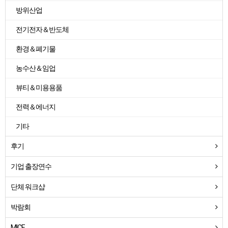
방위산업
전기전자＆반도체
환경＆폐기물
농수산＆임업
뷰티＆미용용품
전력＆에너지
기타
후기
기업 출장연수
단체 워크샵
박람회
MICE