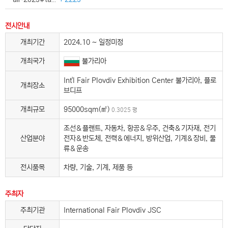
전시안내
개최기간
2024.10 ~ 일정미정
개최국가
불가리아
Int'l Fair Plovdiv Exhibition Center 불가리아, 플로
개최장소
브디프
개최규모
95000sqm(㎡)
0.3025 평
조선＆플랜트, 자동차, 항공＆우주, 건축＆기자재, 전기
산업분야
전자＆반도체, 전력＆에너지, 방위산업, 기계＆장비, 물
류＆운송
전시품목
차량, 기술, 기계, 제품 등
주최자
주최기관
International Fair Plovdiv JSC