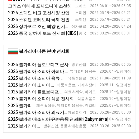
그리스 아테네 포시도니아 조선해양 전시회
그리스 2026.06.01~2026.06.05
2026 스페인 비고 조선해양 산업 전시회 [NAVALIA]
스페인 2026.05.19~2026.05.21
2026 스웨덴 요테보리 국제 견인선 전시회 [ITS]
스웨덴 2026.05.19~2026.05.21
2026 싱가포르 조선 해양 전시회 [SMW]
싱가포르 2026.04.20~2026.04.24
2026 중국 상하이 보트 전시회 [CIBS]
중국 2026.03.29~2026.03.31
불가리아 다른 분야 전시회
2026 불가리아 플로브디프 군사장비 전시회 [HEMUS]
방위산업 2026.06.03~2026.06.05
2026 불가리아 소피아 아레나 미용 전시회 [ARENA Beuaty]
뷰티＆미용용품 2026.04~일정미정
2025 불가리아 소피아 육류 전시회 [MEAT MANIA]
식품＆음료 2025.11.06~2025.11.09
2025 불가리아 소피아 베이커리 포장 및 재료 전시회 [Bulpek]
식품＆음료, 기계＆장비 2025.11~일정미정
2025 불가리아 플로브디프 의약품 전시회 [MEDICUS DENTO GALENIA]
의료＆제약, 바이오 2025.10~일정미정
2025 불가리아 소피아 식품 전시회 [InterFood & Drink]
식품＆음료 2025.10~일정미정
2025 불가리아 플로브디프 직물전문 전시회 [TexTailorExpo]
패션＆섬유, 뷰티＆미용용품, 쥬얼리 2025.09~일정미정
2025 불가리아 소피아 의료기기 전시회 [BULMEDICA/BULDENTAL/DERMA&AESTHETICS]
의료＆제약 2025.05.28~2025.05.30
2025 불가리아 소피아 유아용품 전시회 [Babymania]
뷰티＆미용용품, 패션＆섬유, 유아·아동＆교육＆임산부 2025.04~일정미정
2025 불가리아 플로브디프 사냥 전시회 [NATURE, HUNTING, FISHING]
방위산업, 동물＆애완용품 2025.03.26~2025.03.30