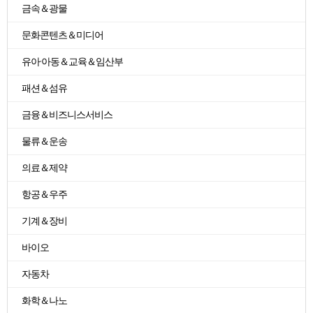
금속＆광물
문화콘텐츠＆미디어
유아·아동＆교육＆임산부
패션＆섬유
금융＆비즈니스서비스
물류＆운송
의료＆제약
항공＆우주
기계＆장비
바이오
자동차
화학＆나노