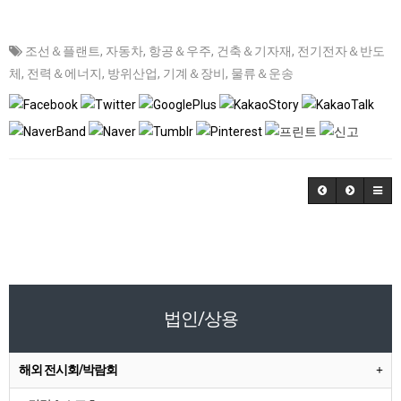
조선＆플랜트
,
자동차
,
항공＆우주
,
건축＆기자재
,
전기전자＆반도
체
,
전력＆에너지
,
방위산업
,
기계＆장비
,
물류＆운송
법인/상용
해외 전시회/박람회