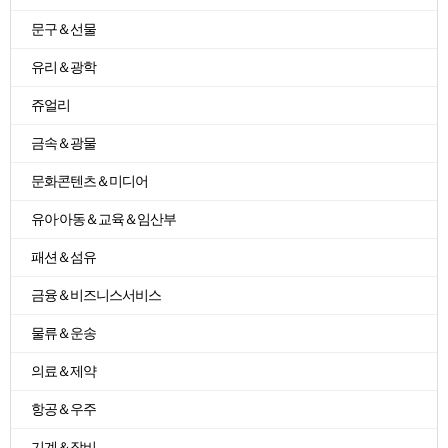
문구＆선물
유리＆광학
쥬얼리
금속＆광물
문화콘텐츠＆미디어
유아·아동＆교육＆임산부
패션＆섬유
금융＆비즈니스서비스
물류＆운송
의료＆제약
항공＆우주
기계＆장비