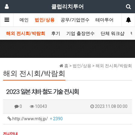
클럽리치투어
메인
법인/상용
공무/기업연수
테마투어
데이투
해외 전시회/박람회
후기
기업 출장연수
단체 워크샵
박
홈 > 법인/상용 > 해외 전시회/박람회
해외 전시회/박람회
2023 일본 치바 철도 기술 전시회
0
10043
2023.11.08 00:00
http://www.mtij.jp/
+ 2390
전시안내