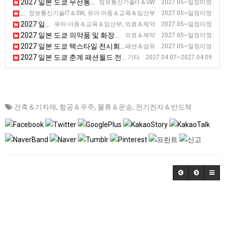
2027 일본 도쿄 무선통신 전시회 [WIRELESS JAPAN]
정보통신기술IT＆SW 2027.05~일정미정
2027 일본 도쿄 교육 종합 전시회
정보통신기술IT＆SW, 유아·아동＆교육＆임산부 2027.05~일정미정
2027 일본 도쿄 펨텍 전시회
유아·아동＆교육＆임산부, 의료＆제약 2027.05~일정미정
2027 일본 도쿄 의약품 및 화장품 제조 전시회 [Interphex]
의료＆제약 2027.05~일정미정
2027 일본 도쿄 텍스타일 전시회 [JFW]
패션＆섬유 2027.05~일정미정
2027 일본 도쿄 춘계 패션월드 전시회
기타 2027.04.07~2027.04.09
건축＆기자재
,
항공＆우주
,
물류＆운송
,
전기전자＆반도체