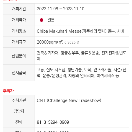
개최기간
2023.11.08 ~ 2023.11.10
일본
개최국가
개최장소
Chiba Makuhari Messe(마쿠하리 멧세) 일본, 치바
개최규모
20000sqm(㎡)
0.3025 평
건축＆기자재, 항공＆우주, 물류＆운송, 전기전자＆반도
산업분야
체
교통, 철도 시스템, 횡단기술, 토목, 인프라기술, 시설/전
전시품목
력, 운송/운행관리, 차량과 인테리어, 여객서비스 등
주최자
주최기관
CNT (Challenge New Tradeshow)
담당자
전화
81-3-5294-0909