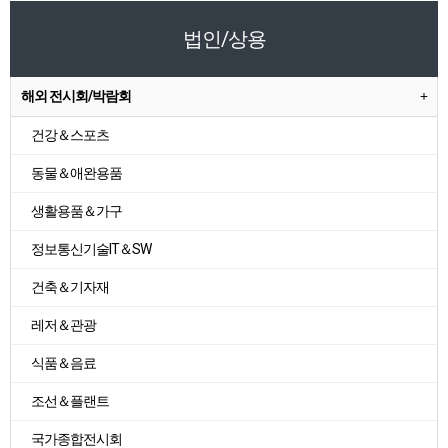
법인/상용
해외 전시회/박람회
건강＆스포츠
동물＆애완용품
생활용품＆가구
정보통신기술IT＆SW
건축＆기자재
레저＆관광
식품＆음료
조선＆플랜트
국가종합전시회