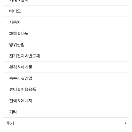
바이오
자동차
화학＆나노
방위산업
전기전자＆반도체
환경＆폐기물
농수산＆임업
뷰티＆미용용품
전력＆에너지
기타
후기