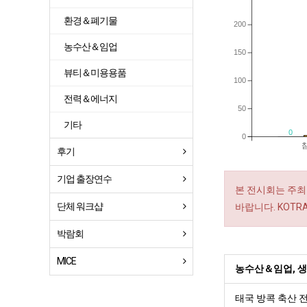
환경＆폐기물
200
농수산＆임업
150
뷰티＆미용용품
100
전력＆에너지
50
기타
0
0
후기
기업 출장연수
본 전시회는 주최
단체 워크샵
바랍니다. KOT
박람회
MICE
농수산＆임업, 
태국 방콕 축산 