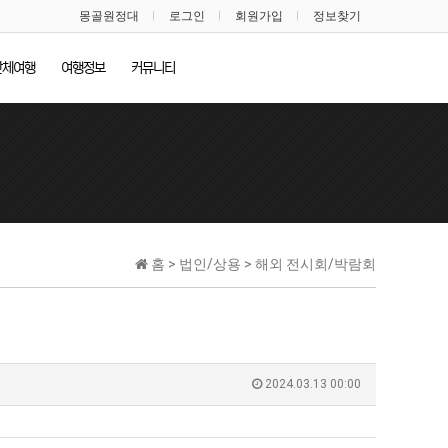
몽골원정대
로그인
회원가입
정보찾기
단체여행
여행정보
커뮤니티
홈 > 법인/상용 > 해외 전시회/박람회
2024.03.13 00:00