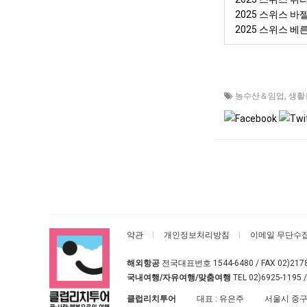
2025 스위스 바젤
2025 스위스 
농수산＆임업
,
생활
약관
개인정보처리방침
이메일 무단수
해외항공
전국대표번호
1544-6480
/ FAX 02)217
국내여행/자유여행/맞춤여행
TEL
02)6925-1195
/
클럽리치투어
대표 : 유은주
서울시 중구