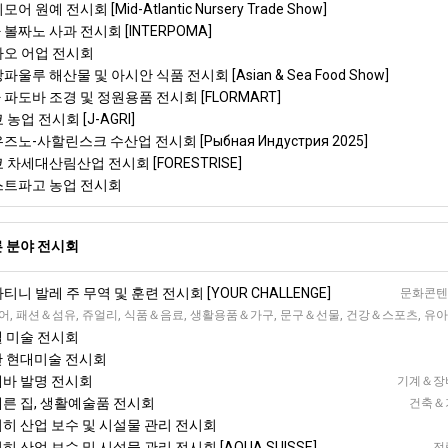
어 원예 전시회 [Mid-Atlantic Nursery Trade Show]
 볼짜노 사과 전시회 [INTERPOMA]
칭다오 어업 전시회
파울루 해산물 및 아시안 식품 전시회 [Asian & Sea Food Show]
 파도바 조경 및 정원용품 전시회 [FLORMART]
 농업 전시회 [J-AGRI]
즈노-사할린스크 수산업 전시회 [Рыбная Индустрия 2025]
쿄 차세대산림산업 전시회 [FORESTRISE]
웨스트파고 농업 전시회
 분야 전시회
티니 발레 주 무역 및 훈련 전시회 [YOUR CHALLENGE]
문화콘텐츠
바 가을 웰빙 전시회 [Les Automnales de Gen&egrave;ve]
 패션＆섬유, 쥬얼리, 식품＆음료, 생활용품＆가구, 문구＆선물, 건강＆스포츠, 유아·아동
젤 미술 전시회
로잔 현대미술 전시회
네바 발명 전시회
기계＆장비
체른 집, 생활예술품 전시회
건축＆기
리히 산업 보수 및 시설물 관리 전시회
히 산업 보수 및 시설물 관리 전시회 [AQUA SUISSE]
전