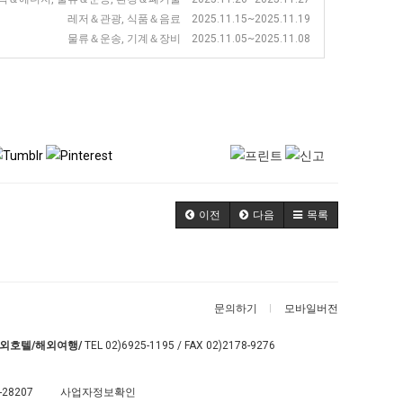
레저＆관광, 식품＆음료 2025.11.15~2025.11.19
물류＆운송, 기계＆장비 2025.11.05~2025.11.08
이전
다음
목록
문의하기
모바일버전
외호텔/해외여행/
TEL
02)6925-1195
/ FAX 02)2178-9276
-28207
사업자정보확인