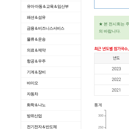
유아·아동＆교육＆임산부
패션＆섬유
★ 본 전시회는 
금융＆비즈니스서비스
의 바랍니다.
물류＆운송
최근 년도별 참가국수,
의료＆제약
년도
항공＆우주
2023
기계＆장비
2022
바이오
2021
자동차
화학＆나노
통계
방위산업
300
전기전자＆반도체
250