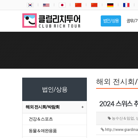
법인/상용
공무/
해외 전시회
법인/상용
2024 스위스 취
해외 전시회/박람회
농수산＆임업,
건강＆스포츠
http://www.giardin
동물＆애완용품