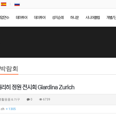
기업연수
테마투어
데이투어
성지순례
허니문
시니어클럽
개별/
/박람회
리히 정원 전시회 Giardina Zurich
 생활용품＆가구
0
6739
a.ch
+ 1305