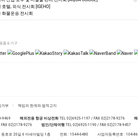
 호텔, 외식 전시회 [IGEHO]
베른 화물운송 전시회
용품＆가구
집거부
책임의 한계와 법적고지
8-9469
해외전용 항공 비상전화
TEL
02)6925-1197
/ FAX 02)2178-9276
해
 FAX 02)2178-9276
법인/단체여행
TEL
02)6925-1190
/ FAX 02)2178-9457
 동호로 20길 6 아세아빌딩 1층
전화 :
1544-6480
사업자등록번호 :
104-86