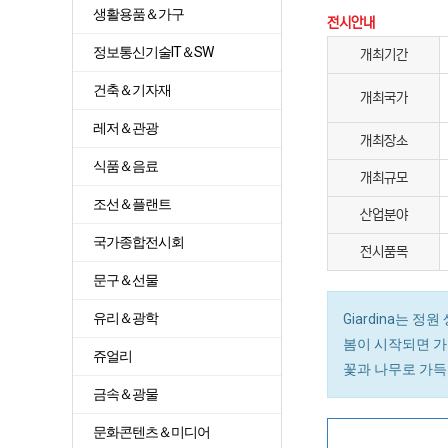
생활용품＆가구
전시안내
정보통신기술IT＆SW
개최기간
건축＆기자재
개최국가
레저＆관광
개최장소
식품＆음료
개최규모
조선＆플랜트
산업분야
국가종합전시회
전시품목
문구＆선물
유리＆광학
Giardina는 
봄이 시작되면 가
쥬얼리
꽃과 나무로 가득
금속＆광물
문화콘텐츠＆미디어