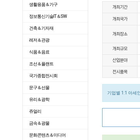
생활용품＆가구
개최기간
정보통신기술IT＆SW
개최국가
건축＆기자재
개최장소
레저＆관광
개최규모
식품＆음료
산업분야
조선＆플랜트
전시품목
국가종합전시회
문구＆선물
기업별 1:1 아
유리＆광학
쥬얼리
금속＆광물
문화콘텐츠＆미디어