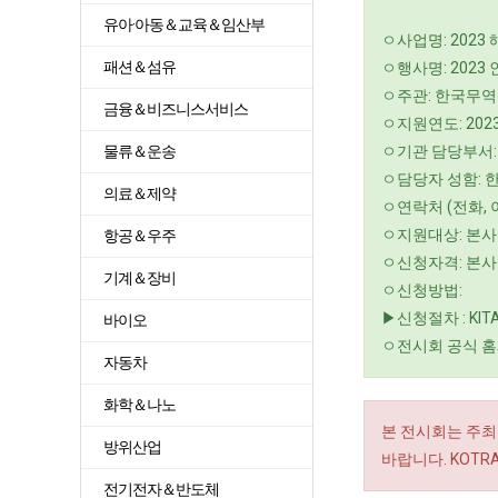
유아·아동＆교육＆임산부
ㅇ사업명: 2023
패션＆섬유
ㅇ행사명: 202
ㅇ주관: 한국무
금융＆비즈니스서비스
ㅇ지원연도: 202
물류＆운송
ㅇ기관 담당부서
ㅇ담당자 성함: 
의료＆제약
ㅇ연락처 (전화, 이메일
ㅇ지원대상: 본사
항공＆우주
ㅇ신청자격: 본사
기계＆장비
ㅇ신청방법:
▶신청절차 : KI
바이오
ㅇ전시회 공식 홈페이지
자동차
화학＆나노
본 전시회는 주최
방위산업
바랍니다. KOT
전기전자＆반도체