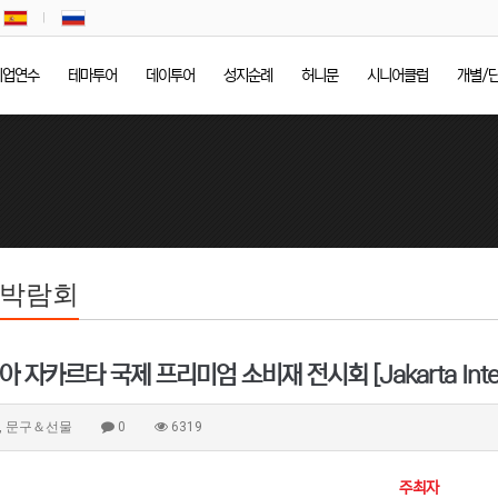
기업연수
테마투어
데이투어
성지순례
허니문
시니어클럽
개별/
/박람회
 자카르타 국제 프리미엄 소비재 전시회 [Jakarta Interna
, 문구＆선물
0
6319
주최자