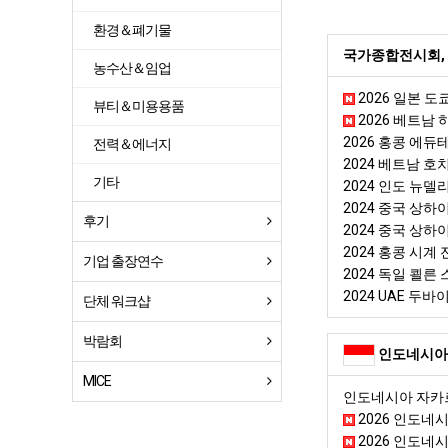
환경＆폐기물
국가종합전시회, 
농수산＆임업
2026 일본 도쿄
뷰티＆미용용품
2026 베트남 하
2026 홍콩 에듀테크
전력＆에너지
2024 베트남 호치민
기타
2024 인도 뉴델
2024 중국 상하이 
후기
2024 중국 상하이 
2024 홍콩 시계 전
기업 출장연수
2024 독일 쾰른 
2024 UAE 두바
단체 워크샵
박람회
인도네시아
MICE
인도네시아 자카
2026 인도네
2026 인도네