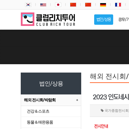
법인/상용
공무/
해외 전시회
법인/상용
2023 인도네시아
해외 전시회/박람회
국가종합전시회
건강＆스포츠
동물＆애완용품
전시안내