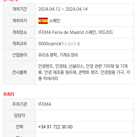
개최기간
2024.04.12 ~ 2024.04.14
스페인
개최국가
개최장소
IFEMA Feria de Madrid 스페인, 마드리드
개최규모
5000sqm(㎡)
0.3025 평
산업분야
유리＆광학, 기계＆장비
안경렌즈, 안경테, 선글라스, 안경 관련 기자재 및 기계
전시품목
류, 안경 제조용 원자재, 콘택트 렌즈, 안경점용 가구, 각
종 악세서리
주최자
주최기관
IFEMA
담당자
전화
+34 91 722 30 00