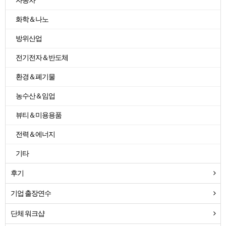
자동차
화학＆나노
방위산업
전기전자＆반도체
환경＆폐기물
농수산＆임업
뷰티＆미용용품
전력＆에너지
기타
후기
기업 출장연수
단체 워크샵