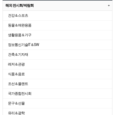
해외 전시회/박람회
건강＆스포츠
동물＆애완용품
생활용품＆가구
정보통신기술IT＆SW
건축＆기자재
레저＆관광
식품＆음료
조선＆플랜트
국가종합전시회
문구＆선물
유리＆광학