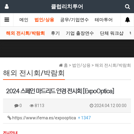
클럽리치투어
메인
법인/상용
공무/기업연수
테마투어
데이투
해외 전시회/박람회
후기
기업 출장연수
단체 워크샵
박
홈 > 법인/상용 > 해외 전시회/박람회
해외 전시회/박람회
2024 스페인 마드리드 안경 전시회 [ExpoOptica]
0
8113
2024.04.12 00:00
https://www.ifema.es/expooptica
+ 1347
전시안내