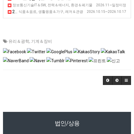
2026 스페인 바르셀로나 스마트 시티 전시회 [SCEWC]
정보통신기술IT＆SW, 전력＆에너지, 환경＆폐기물 2026.11~일정미정
2026 스페인 마드리드 호텔산업 전시회 [GUEXT]
식품＆음료, 생활용품＆가구, 레저＆관광 2026.10.15~2026.10.17
유리＆광학
,
기계＆장비
법인/상용