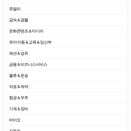
쥬얼리
금속＆광물
문화콘텐츠＆미디어
유아·아동＆교육＆임산부
패션＆섬유
금융＆비즈니스서비스
물류＆운송
의료＆제약
항공＆우주
기계＆장비
바이오