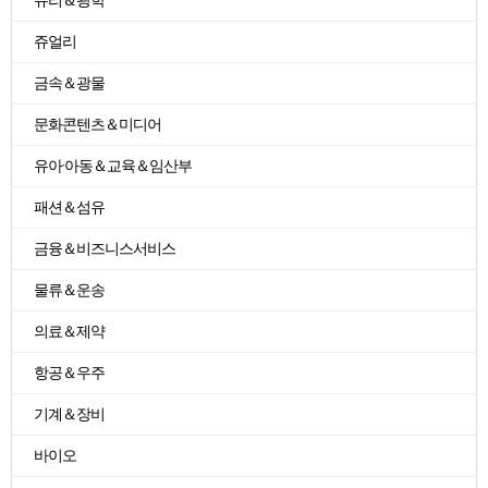
유리＆광학
쥬얼리
금속＆광물
문화콘텐츠＆미디어
유아·아동＆교육＆임산부
패션＆섬유
금융＆비즈니스서비스
물류＆운송
의료＆제약
항공＆우주
기계＆장비
바이오