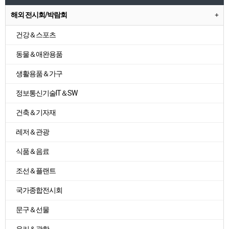
해외 전시회/박람회
건강＆스포츠
동물＆애완용품
생활용품＆가구
정보통신기술IT＆SW
건축＆기자재
레저＆관광
식품＆음료
조선＆플랜트
국가종합전시회
문구＆선물