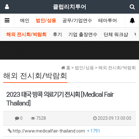
클럽리치투어
메인
법인/상용
공무/기업연수
테마투어
데이투
해외 전시회/박람회
후기
기업 출장연수
단체 워크샵
박
홈 > 법인/상용 > 해외 전시회/박람회
해외 전시회/박람회
2023 태국 방콕 의료기기 전시회 [Medical Fair
Thailand]
0
7528
2023.09.13 00:00
http://www.medicalfair-thailand.com
+ 1791