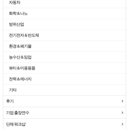
자동차
화학＆나노
방위산업
전기전자＆반도체
환경＆폐기물
농수산＆임업
뷰티＆미용용품
전력＆에너지
기타
후기
기업 출장연수
단체 워크샵