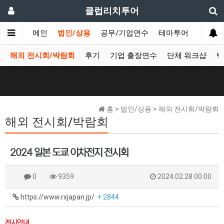
클럽리치투어
메인
법인/상용
공무/기업연수
테마투어
데이투
해외 전시회/박람회
후기
기업 출장연수
단체 워크샵
박
홈 > 법인/상용 > 해외 전시회/박람회
해외 전시회/박람회
2024 일본 도쿄 이차전지 전시회
0
9359
2024.02.28 00:00
https://www.rxjapan.jp/
+ 2844
전시안내