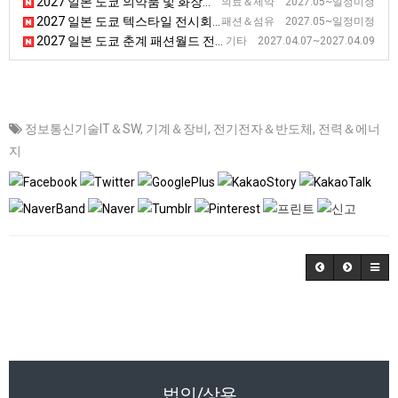
2027 일본 도쿄 의약품 및 화장품 제조 전시회 [Interphex]
의료＆제약 2027.05~일정미정
2027 일본 도쿄 텍스타일 전시회 [JFW]
패션＆섬유 2027.05~일정미정
2027 일본 도쿄 춘계 패션월드 전시회
기타 2027.04.07~2027.04.09
정보통신기술IT＆SW
,
기계＆장비
,
전기전자＆반도체
,
전력＆에너
지
법인/상용