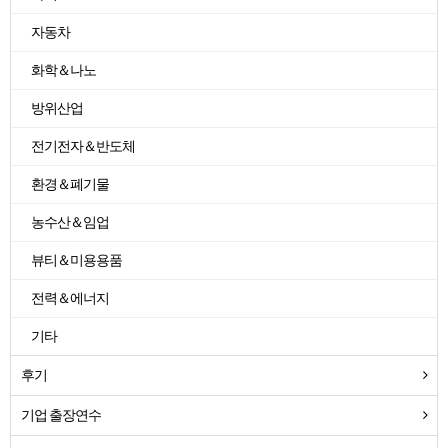
자동차
화학＆나노
방위산업
전기전자＆반도체
환경＆폐기물
농수산＆임업
뷰티＆미용용품
전력＆에너지
기타
후기
기업 출장연수