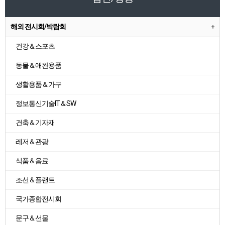
해외 전시회/박람회
건강＆스포츠
동물＆애완용품
생활용품＆가구
정보통신기술IT＆SW
건축＆기자재
레저＆관광
식품＆음료
조선＆플랜트
국가종합전시회
문구＆선물