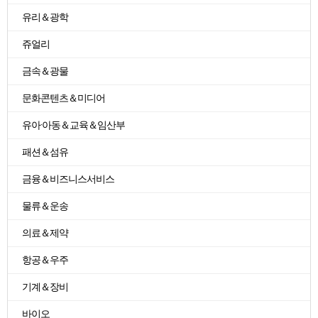
유리＆광학
쥬얼리
금속＆광물
문화콘텐츠＆미디어
유아·아동＆교육＆임산부
패션＆섬유
금융＆비즈니스서비스
물류＆운송
의료＆제약
항공＆우주
기계＆장비
바이오