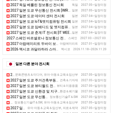
2027 독일 베를린 정보통신 전시회
독일 2027.05~일정미정
2027 일본 도쿄 무선통신 전시회 [WIRELESS JAPAN]
일본 2027.05~일정미정
2027 일본 도쿄 데이터 센터 전시회
일본 2027.04~일정미정
2027 일본 도쿄 IoT&엣지컴퓨팅 전시회
일본 2027.04~일정미정
2027 일본 도쿄 임베디드 및 엣지컴퓨팅 전시회 [ESEC]
일본 2027.04~일정미정
2027 일본 도쿄 춘계 IT 전시회 [IT WEEK Spring]
일본 2027.04~일정미정
2027 스페인 바르셀로나 정보통신 전시회
스페인 2027.03.~2027.03.
2027 아랍에미리트 두바이 보안장비 전시회
아랍에미리트 2027.01~일정미정
2026 멕시코 과달라하라 스마트제조·자동화 전시회 [Smart Technology]
멕시코 2026.11.18~2026.11.20
일본 다른 분야 전시회
2027 일본 도쿄 게임 마켓 전시회
문화콘텐츠＆미디어, 유아·아동＆교육＆임산부 2027.05~일정미정
2027 일본 도쿄 주거건축부동산 전시회 [BREX]
건축＆기자재 2027.05~일정미정
2027 일본 도쿄 뷰티월드 전시회
뷰티＆미용용품 2027.05~일정미정
2027 일본 도쿄 신환경 및 지구온난화 방지 전시회
환경＆폐기물 2027.05~일정미정
2027 일본 도쿄 무선통신 전시회 [WIRELESS JAPAN]
정보통신기술IT＆SW 2027.05~일정미정
2027 일본 도쿄 교육 종합 전시회
정보통신기술IT＆SW, 유아·아동＆교육＆임산부 2027.05~일정미정
2027 일본 도쿄 펨텍 전시회
유아·아동＆교육＆임산부, 의료＆제약 2027.05~일정미정