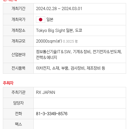
개최기간
2024.02.28 ~ 2024.03.01
일본
개최국가
개최장소
Tokyo Big Sight 일본, 도쿄
개최규모
20000sqm(㎡)
0.3025 평
정보통신기술IT＆SW, 기계＆장비, 전기전자＆반도체,
산업분야
전력＆에너지
전시품목
이차전지, 소재, 부품, 검사장비, 제조장비 등
주최자
주최기관
RX JAPAN
담당자
전화
81-3-3349-8576
팩스