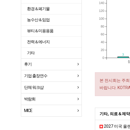
140
환경＆폐기물
120
100
농수산＆임업
80
뷰티＆미용용품
60
전력＆에너지
40
20
기타
3
0
후기
기업 출장연수
본 전시회는 주최
단체 워크샵
바랍니다. KOT
박람회
MICE
기타, 의료＆제약
2027 미국 올