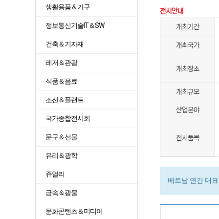
생활용품＆가구
전시안내
정보통신기술IT＆SW
개최기간
건축＆기자재
개최국가
레저＆관광
개최장소
식품＆음료
개최규모
조선＆플랜트
산업분야
국가종합전시회
문구＆선물
전시품목
유리＆광학
쥬얼리
베트남 연간 대표
금속＆광물
문화콘텐츠＆미디어