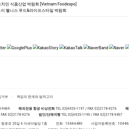
치민 식품산업 박람회 [Vietnam Foodexpo]
하노이 웰니스 푸드&라이프스타일 박람회
집거부
책임의 한계와 법적고지
8-9469
해외전용 항공 비상전화
TEL
02)6925-1197
/ FAX 02)2178-9276
해
 FAX 02)2178-9276
법인/단체여행
TEL
02)6925-1190
/ FAX 02)2178-9457
 동호로 20길 6 아세아빌딩 1층
전화 :
1544-6480
사업자등록번호 :
104-86