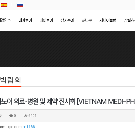
기업연수
테마투어
데이투어
성지순례
허니문
시니어클럽
개별/
/박람회
하노이 의료·병원 및 제약 전시회 [VIETNAM MEDI-PHA
약
0
6201
harmexpo.com
+ 1188