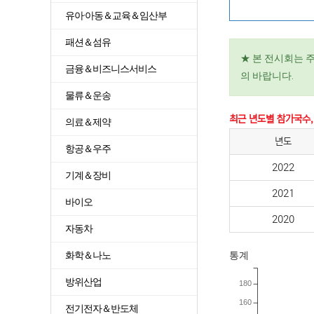
유아·아동＆교육＆임산부
패션＆섬유
★ 본 전시회는 
금융＆비즈니스서비스
의 바랍니다.
물류＆운송
최근 년도별 참가국수,
의료＆제약
년도
항공＆우주
2022
기계＆장비
2021
바이오
2020
자동차
화학＆나노
통계
방위산업
180
160
전기전자＆반도체