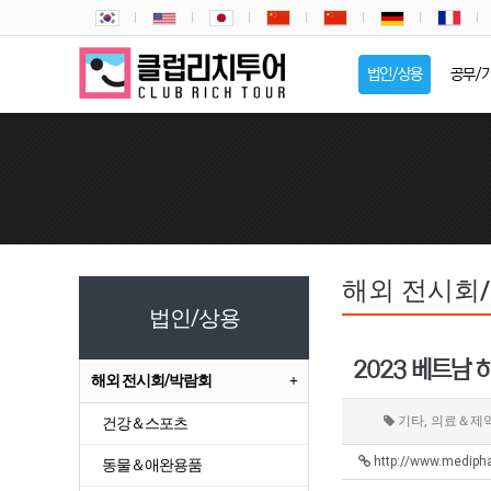
법인/상용
공무/
해외 전시회
법인/상용
2023 베트남 
해외 전시회/박람회
기타, 의료＆제
건강＆스포츠
http://www.medip
동물＆애완용품