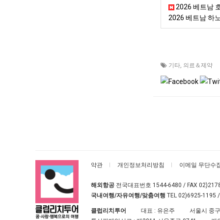
2026 베트남 호
2026 베트남 
기타
,
의료＆제약
약관
개인정보처리방침
이메일 무단수
해외항공
전국대표번호
1544-6480
/ FAX 02)217
국내여행/자유여행/맞춤여행
TEL
02)6925-1195
/
클럽리치투어
대표 : 유은주
서울시 중구