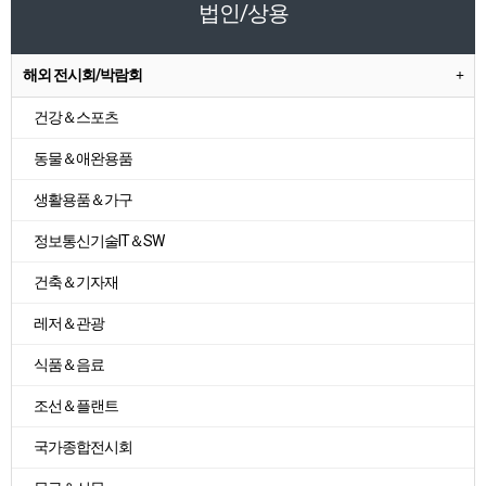
법인/상용
해외 전시회/박람회
건강＆스포츠
동물＆애완용품
생활용품＆가구
정보통신기술IT＆SW
건축＆기자재
레저＆관광
식품＆음료
조선＆플랜트
국가종합전시회