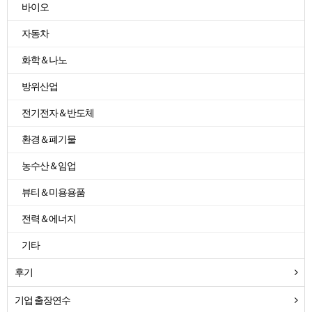
바이오
자동차
화학＆나노
방위산업
전기전자＆반도체
환경＆폐기물
농수산＆임업
뷰티＆미용용품
전력＆에너지
기타
후기
기업 출장연수