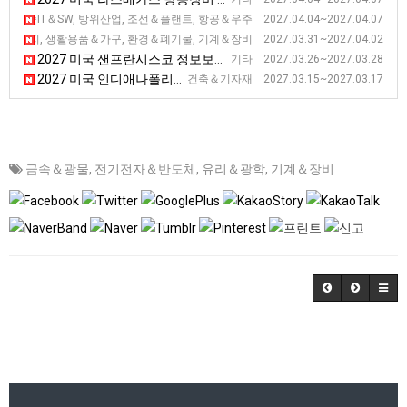
2027 미국 메릴랜드 해양항공우주 전시회 [SAS]
신기술IT＆SW, 방위산업, 조선＆플랜트, 항공＆우주 2027.04.04~2027.04.07
2027 미국 볼티모어 미건물유지보수 및 관련 기술 전시회 [NFMT]
너지, 생활용품＆가구, 환경＆폐기물, 기계＆장비 2027.03.31~2027.04.02
2027 미국 샌프란시스코 정보보안 전시회
기타 2027.03.26~2027.03.28
2027 미국 인디애나폴리스 아스팔트 전시회 [WOA]
건축＆기자재 2027.03.15~2027.03.17
금속＆광물
,
전기전자＆반도체
,
유리＆광학
,
기계＆장비