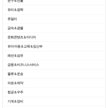
문구＆선물
유리＆광학
쥬얼리
금속＆광물
문화콘텐츠＆미디어
유아·아동＆교육＆임산부
패션＆섬유
금융＆비즈니스서비스
물류＆운송
의료＆제약
항공＆우주
기계＆장비