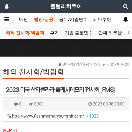
클럽리치투어
메인
법인/상용
공무/기업연수
테마투어
데이투
해외 전시회/박람회
후기
기업 출장연수
단체 워크샵
박
홈 > 법인/상용 > 해외 전시회/박람회
해외 전시회/박람회
2023 미국 산타클라라 플래시메모리 전시회 [FMS]
0
8903
2023.08.08 00:00
http://www.flashmemorysummit.com/
+ 1928
전시안내