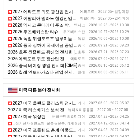
2027 에콰도르 퀴토 광산업 전시회 [EXPOMINAS]
에콰도르 2027.05~일정미정
2027 이탈리아 밀라노 철강산업 전시회 [MADEINSTEEL]
이탈리아 2027.05~일정미정
2026 멕시코 몬테레이 주조 박람회 [FUNDIEXPO]
멕시코 2026.10.28~2026.10.30
2026 우즈베키스탄 타슈켄트 우즈베키스탄 광업전시회 [MiningMetals Uzbekistan 2026]
우즈베키스탄 2026.10.27~2026.10.29
2026 독일 뒤셀도르프 알루미늄 전시회 [Aluminium]
독일 2026.10.06~2026.10.08
2026 중국 상하이 국제야금 공업 전시회 [METALLURGY CHINA]
중국 2026.09.21~2026.09.23
2026 호주 퀸즐랜드 광산업 전시회 [QME]
호주 2026.07.21~2026.07.23
2026 에콰도르 퀴토 광산업 전시회 [EXPOMINAS]
에콰도르 2026.07.09~2026.07.11
2026 중국 베이징 광업 전시회 [CIME]
중국 2026.06.10~2026.06.12
2026 칠레 안토파가스타 광업 전시회 [EXPONOR]
칠레 2026.06.08~2026.06.11
미국 다른 분야 전시회
2027 미국 올랜도 플라스틱 전시회 [NPE]
기타 2027.05.03~2027.05.07
2027 미국 라스베가스 보석 전시회
뷰티＆미용용품 2027.05.~2027.05.
2027 미국 워싱턴 만화 전시회 [Awesome Con]
문화콘텐츠＆미디어 2027.04.23~2027.04.25
2027 미국 애틀랜타 포장 전시회 [PACK EXPO Southeast ]
전기전자＆반도체, 물류＆운송, 기계＆장비 2027.04.12~2027.04.14
2027 미국 포틀랜드 춘계 아웃도어스포츠 기능성 섬유 박람회
기타 2027.04.08~2027.04.09
2027 미국 라스베가스 방송장비 전시회
기타 2027.04.04~2027.04.07