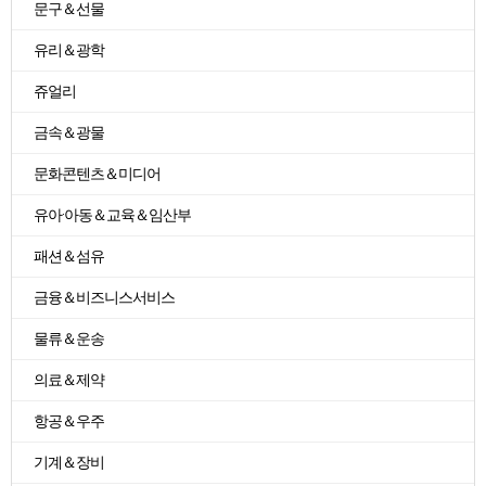
문구＆선물
유리＆광학
쥬얼리
금속＆광물
문화콘텐츠＆미디어
유아·아동＆교육＆임산부
패션＆섬유
금융＆비즈니스서비스
물류＆운송
의료＆제약
항공＆우주
기계＆장비