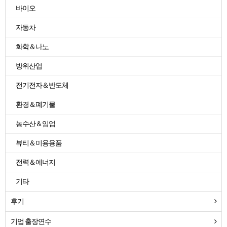
바이오
자동차
화학＆나노
방위산업
전기전자＆반도체
환경＆폐기물
농수산＆임업
뷰티＆미용용품
전력＆에너지
기타
후기
기업 출장연수