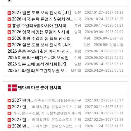
회
2027 일본 도쿄 보석 전시회 [IJT]
일본 2027.01.27~2027.01.29
2026 미국 뉴욕 쥬얼리 & 워치 전시회
미국 2026.10.24~2026.10.27
홍콩 주얼리&젬 아시아 전시회
홍콩 2026.09.17~2026.09.21
2026 영국 버밍햄 주얼리 & 시계 전시회
영국 2026.09.06~2026.09.09
2026 홍콩 주얼리 젬 월드 전시회
홍콩 2026.09~일정미정
2026 일본 도쿄 보석 전시회 [JJF]
일본 2026.08~일정미정
2026 홍콩 주얼리 & 젬 아시아 전시회 [JGA ]
홍콩 2026.06.18~2026.06.21
2026 미국 라스베가스 JCK 보석전시회
미국 2026.06.02~2026.06.05
2026 일본 고베 보석 전시회 [IJK]
일본 2026.05.14~2026.05.16
2026 브라질 리오그란지두술 보석 전시회 [ExpoSol]
브라질 2026.04.29~2026.05.03
덴마크 다른 분야 전시회
2027 덴마크 코펜하겐 리빙 디자인 전시회 [Bolig Mad Design]
건축＆기자재, 생활용품＆가구 2027.03.12~2027.03.14
2027 덴마크 허닝 승마용품 전시회 [Horse & Rider]
레저＆관광, 건강＆스포츠, 기타 2027.03.11~2027.03.14
2027 덴마크 오덴세 광고, 판촉용품 전시회 [Myvendo]
활용품＆가구, 문구＆선물, 기타, 문화콘텐츠＆미디어 2027.03.10~2027.03.11
2027 덴마크 헤아닝 여행 전시회 [Danish Travel Show]
레저＆관광, 건강＆스포츠, 기타 2027.02.26~2027.02.28
2026 덴마크 헤아닝 농업 전시회 [Agromek 2026]
기계＆장비, 농수산＆임업, 기타 2026.11.24~2026.11.27