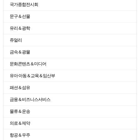
국가종합전시회
문구＆선물
유리＆광학
쥬얼리
금속＆광물
문화콘텐츠＆미디어
유아·아동＆교육＆임산부
패션＆섬유
금융＆비즈니스서비스
물류＆운송
의료＆제약
항공＆우주