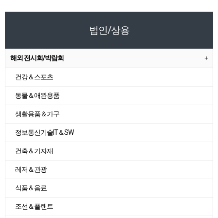
법인/상용
해외 전시회/박람회
건강＆스포츠
동물＆애완용품
생활용품＆가구
정보통신기술IT＆SW
건축＆기자재
레저＆관광
식품＆음료
조선＆플랜트