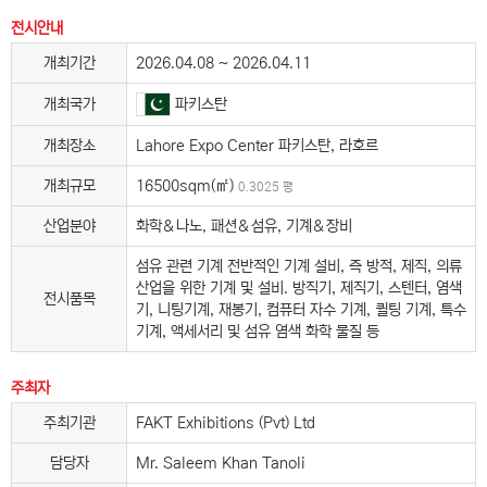
전시안내
개최기간
2026.04.08 ~ 2026.04.11
파키스탄
개최국가
개최장소
Lahore Expo Center 파키스탄, 라호르
개최규모
16500sqm(㎡)
0.3025 평
산업분야
화학＆나노, 패션＆섬유, 기계＆장비
섬유 관련 기계 전반적인 기계 설비, 즉 방적, 제직, 의류
산업을 위한 기계 및 설비. 방직기, 제직기, 스텐터, 염색
전시품목
기, 니팅기계, 재봉기, 컴퓨터 자수 기계, 퀼팅 기계, 특수
기계, 액세서리 및 섬유 염색 화학 물질 등
주최자
주최기관
FAKT Exhibitions (Pvt) Ltd
담당자
Mr. Saleem Khan Tanoli