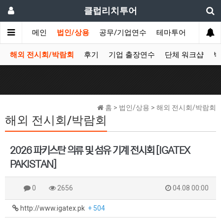
클럽리치투어
메인
법인/상용
공무/기업연수
테마투어
데이투
해외 전시회/박람회
후기
기업 출장연수
단체 워크샵
박
홈 > 법인/상용 > 해외 전시회/박람회
해외 전시회/박람회
2026 파키스탄 의류 및 섬유 기계 전시회 [IGATEX
PAKISTAN]
0
2656
04.08 00:00
http://www.igatex.pk
+ 504