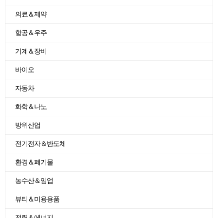
의료＆제약
항공＆우주
기계＆장비
바이오
자동차
화학＆나노
방위산업
전기전자＆반도체
환경＆폐기물
농수산＆임업
뷰티＆미용용품
전력＆에너지