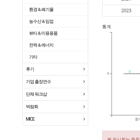
환경＆폐기물
2023
농수산＆임업
통계
뷰티＆미용용품
전력＆에너지
기타
후기
0
0
기업 출장연수
단체 워크샵
박람회
MICE
참
본 전시회는 주최