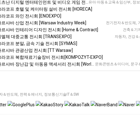
츠난 디지털 엔터테인먼트 및 비디오 게임 전시회 [PGA]
유아·아동＆교육＆임산부, 정보통신
크라코프 호텔 및 케이터링 설비 전시회 [HORECA]
크라코프 와인 전시회 [ENOEXPO]
르샤바 산업 전시회 [Warsaw Industry Week]
전기전자＆반도체, 기계
르샤바 인테리어 디자인 전시회 [Home & Contract]
건축＆기자재
키엘체 대중교통 전시회 [TRANSEXPO]
자동차, 건강＆스
크라코프 분말, 금속 기술 전시회 [SYMAS]
바르샤바 관광산업 전시회 [TT Warsaw]
크라코프 복합재료기술장비 전시회[KOMPOZYT-EXPO]
바 장난감 및 아동용 액세서리 전시회 [World of Kids Expo]
문화콘텐츠＆미디어, 문구＆선물
자＆반도체
,
전력＆에너지
,
정보통신기술IT＆SW