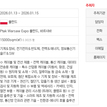
주최자
2026.01.13 ~ 2026.01.15
주최기관
폴란드
담당자
전화
Ptak Warsaw Expo 폴란드, 바르샤바
팩스
15000sqm(㎡)
0.3025 평
이메일
기계＆장비, 전기전자＆반도체, 전력＆에너지, 정보통신기
술IT＆SW
홈페이지
ㅇ 케이블 및 전선 제품 - 전력 케이블, 통신 케이블, 데이터
전송용 케이블 - 특수 산업용 케이블 (자동차, 항공, 건설
등) ㅇ 원자재 및 소재 - 구리, 알루미늄 등 금속 소재 - 절
연재, 보호재, 첨단 복합소재 ㅇ 기계 및 장비 - 케이블 제조
및 가공 기계 - 권선기, 절단기, 압출기 등 생산 설비 - 품질
검사 및 자동화 장비 ㅇ 부품 및 액세서리 - 커넥터, 단자,
절연 부품 - 케이블 관리 시스템 (트레이, 클램프 등) ㅇ 산
업 솔루션 및 기술 - 스마트 제조 및 자동화 시스템 - 전력
망, 통신망 인프라 관련 기술 - 친환경·에너지 효율 솔루션