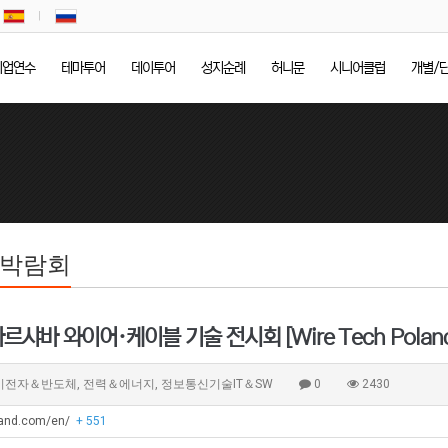
기업연수
테마투어
데이투어
성지순례
허니문
시니어클럽
개별/
/박람회
르샤바 와이어·케이블 기술 전시회 [Wire Tech Polan
기전자＆반도체, 전력＆에너지, 정보통신기술IT＆SW
0
2430
oland.com/en/
+ 551