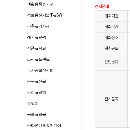
생활용품＆가구
전시안내
정보통신기술IT＆SW
개최기간
건축＆기자재
개최국가
레저＆관광
개최장소
식품＆음료
개최규모
조선＆플랜트
산업분야
국가종합전시회
문구＆선물
유리＆광학
전시품목
쥬얼리
금속＆광물
문화콘텐츠＆미디어