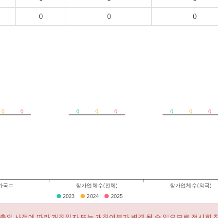
0
0
0
0
0
0
0
0
0
0
0
가국수
참가업체수(전체)
참가업체수(외국)
2023
2024
2025
측의 사정에 따라 개최일자 또는 개최여부가 변경 될 수 있으므로 전시회 