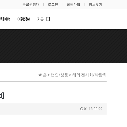
몽골원정대
로그인
회원가입
정보찾기
단체여행
여행정보
커뮤니티
홈 > 법인/상용 > 해외 전시회/박람회
d]
01.13 00:00