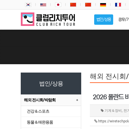
법인/상용
공무/
해외 전시회
법인/상용
2026 폴란드 바
해외 전시회/박람회
기계＆장비, 전
건강＆스포츠
https://wiretechp
동물＆애완용품