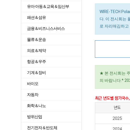
유아·아동＆교육＆임산부
WIRE-TECH P
패션＆섬유
다. 이 전시회는
로 자리매김하고 
금융＆비즈니스서비스
물류＆운송
의료＆제약
항공＆우주
기계＆장비
★ 본 전시회는 
의 바랍니다.* 2
바이오
자동차
최근 년도별 참가국수,
화학＆나노
년도
방위산업
2025
전기전자＆반도체
2024