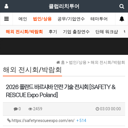
클럽리치투어
메인
법인/상용
공무/기업연수
테마투어
데이투
해외 전시회/박람회
후기
기업 출장연수
단체 워크샵
박
홈 > 법인/상용 > 해외 전시회/박람회
해외 전시회/박람회
2026 폴란드 바르샤바 안전 기술 전시회 [SAFETY &
RESCUE Expo Poland]
0
2459
03.03 00:00
https://safetyrescueexpo.com/en/
+ 514