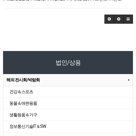
법인/상용
해외 전시회/박람회
건강＆스포츠
동물＆애완용품
생활용품＆가구
정보통신기술IT＆SW