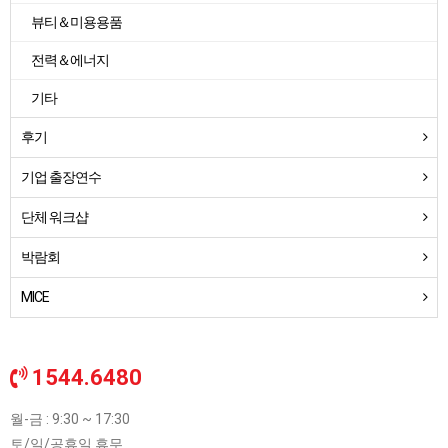
뷰티＆미용용품
전력＆에너지
기타
후기
기업 출장연수
단체 워크샵
박람회
MICE
1544.6480
월-금 : 9:30 ~ 17:30
토/일/공휴일 휴무