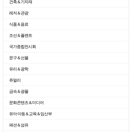
건축＆기자재
레저＆관광
식품＆음료
조선＆플랜트
국가종합전시회
문구＆선물
유리＆광학
쥬얼리
금속＆광물
문화콘텐츠＆미디어
유아·아동＆교육＆임산부
패션＆섬유