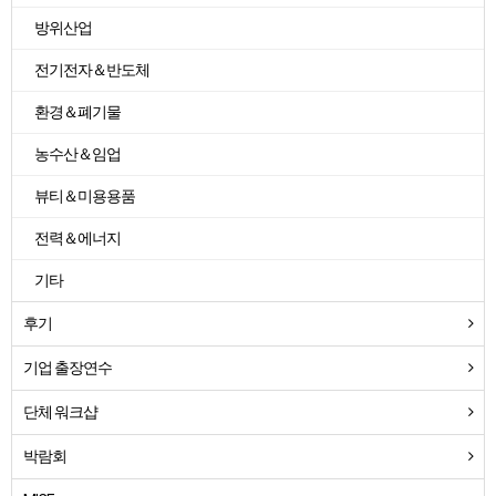
방위산업
전기전자＆반도체
환경＆폐기물
농수산＆임업
뷰티＆미용용품
전력＆에너지
기타
후기
기업 출장연수
단체 워크샵
박람회