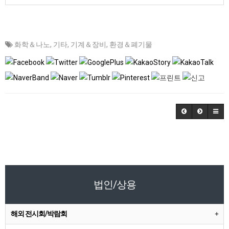
화학＆나노
,
기타
,
기계＆장비
,
환경＆폐기물
법인/상용
해외 전시회/박람회