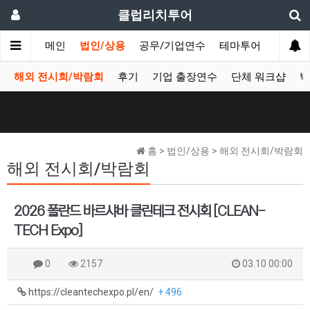
클럽리치투어
메인
법인/상용
공무/기업연수
테마투어
데이투
해외 전시회/박람회
후기
기업 출장연수
단체 워크샵
박
홈 > 법인/상용 > 해외 전시회/박람회
해외 전시회/박람회
2026 폴란드 바르샤바 클린테크 전시회 [CLEAN-
TECH Expo]
0
2157
03.10 00:00
https://cleantechexpo.pl/en/
+ 496