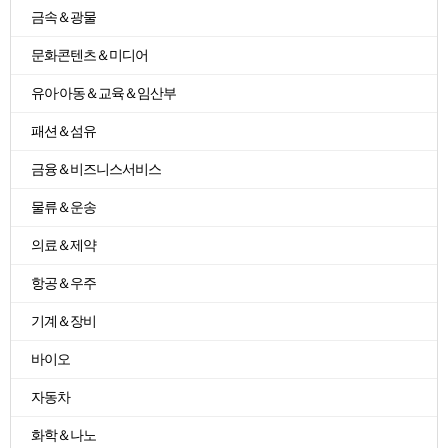
금속＆광물
문화콘텐츠＆미디어
유아·아동＆교육＆임산부
패션＆섬유
금융＆비즈니스서비스
물류＆운송
의료＆제약
항공＆우주
기계＆장비
바이오
자동차
화학＆나노