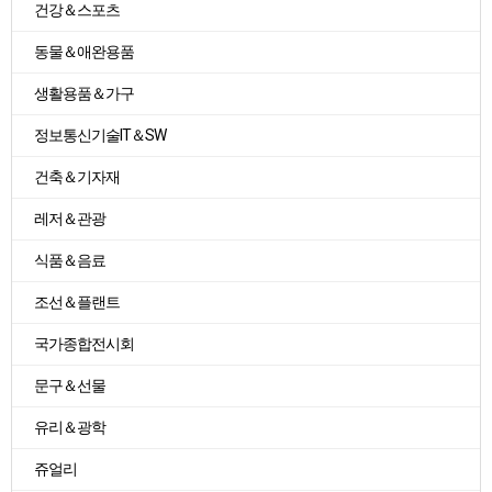
건강＆스포츠
동물＆애완용품
생활용품＆가구
정보통신기술IT＆SW
건축＆기자재
레저＆관광
식품＆음료
조선＆플랜트
국가종합전시회
문구＆선물
유리＆광학
쥬얼리