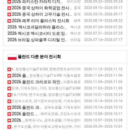
2026 파키스탄 카라치 디지털 광고 & 프린팅 전시회 [Digital Signage & Printing Asia]
파키스탄 2026.09.22~2026.09.24
2026 중국 상하이 화학공업 전시회 [ICIF CHINA]
중국 2026.09.15~2026.09.17
2026 중국 상하이 고무기술 전시회 [RTC]
중국 2026.09.15~2026.09.17
2026 페루 리마 플라스틱 전시회
페루 2026.08.19~2026.08.22
2026 멕시코과달라하라 플라스틱 기술 전시회 [EXPO PLASTICO]
멕시코 2026.07.24~2026.07.26
2026 멕시코 멕시코시티 도료·잉크·코팅 전시회 [LACS]
멕시코 2026.07.21~2026.07.23
2026 브라질 상파울루 디지털 인쇄 전시회
브라질 2026.07.14~2026.07.17
폴란드 다른 분야 전시회
2026 폴란드 포츠난 디지털 엔터테인먼트 및 비디오 게임 전시회 [P
산부, 정보통신기술IT＆SW, 문화콘텐츠＆미디어 2026.11.13~2026.11.15
2026 폴란드 크라코프 호텔 및 케이터링 설비 전시회 [HORECA]
정보통신기술IT＆SW, 식품＆음료 2026.11.04~2026.11.06
2026 폴란드 크라코프 와인 전시회 [ENOEXPO]
식품＆음료 2026.11.04~2026.11.06
2026 폴란드 바르샤바 산업 전시회 [Warsaw Industry Week]
자＆반도체, 기계＆장비, 기타, 정보통신기술IT＆SW 2026.11.03~2026.11.05
2026 폴란드 바르샤바 인테리어 디자인 전시회 [Home & Contract]
건축＆기자재, 문구＆선물, 정보통신기술IT＆SW 2026.10.21~2026.10.24
2026 폴란드 키엘체 대중교통 전시회 [TRANSEXPO]
자동차, 건강＆스포츠, 전기전자＆반도체, 기계＆장비 2026.10.14~2026.10.16
2026 폴란드 크라코프 분말, 금속 기술 전시회 [SYMAS]
금속＆광물, 기계＆장비 2026.10.14~2026.10.15
2026 폴란드 바르샤바 관광산업 전시회 [TT Warsaw]
레저＆관광, 건강＆스포츠 2026.10.08~2026.10.11
2026 폴란드 크라코프 복합재료기술장비 전시회[KOMPOZYT-EXPO]
화학＆나노, 금속＆광물, 기계＆장비 2026.10.07~2026.10.08
2026 폴란드 바르샤바 장난감 및 아동용 액세서리 전시회 [World of Ki
디어, 문구＆선물, 유아·아동＆교육＆임산부, 기타 2026.09.29~2026.10.01