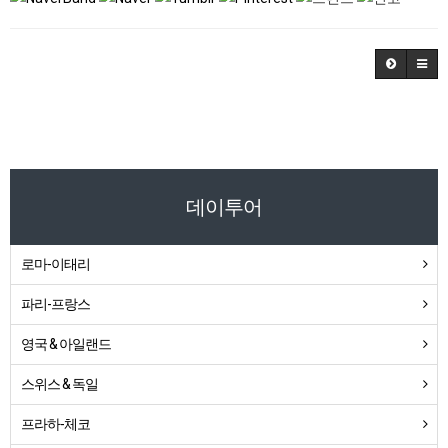
데이투어
로마-이태리
파리-프랑스
영국 & 아일랜드
스위스 & 독일
프라하-체코