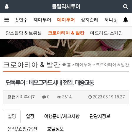
클럽리치투어
공무/기업연수
테마투어
데이투어
성지순례
허니문
시
암스텔담 & 브뤼셀
크로아티아 & 발칸
마드리드-스페인
크로아티아 & 발칸
홈 > 데이투어 > 크로아티아 & 발칸
단독투어 : 베오그라드시내 전일. 대중교통
클럽리치투어7
0
3614
2023.05.19 18:27
설명
일정
여행준비/체크사항
관광지정보
음식/쇼핑/옵션
호텔정보