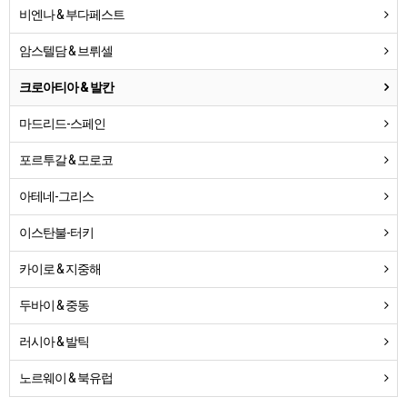
비엔나 & 부다페스트
암스텔담 & 브뤼셀
크로아티아 & 발칸
마드리드-스페인
포르투갈 & 모로코
아테네-그리스
이스탄불-터키
카이로 & 지중해
두바이 & 중동
러시아 & 발틱
노르웨이 & 북유럽