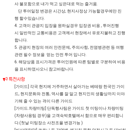
사 불포함으로 내가 먹고 싶은대로 먹는 즐거움.
단 투어일정 변경은 시간상, 현지사정상 가능할경우에만 진
행 할수있습니다.
4. 고객이 관광지 입장을 원하실경우 입장권 비용 , 투어진행
시 일반적인 교통비용은 고객께서 현장에서 유로지불하고 진행
합니다.
5. 관광지 현장의 여러 안전문제, 주의사항, 전염병관련 등 여행
관련 필수 정보을 얻는 안전 투어 입니다.
6. 해당상품 표시가격은 투어인원에 따른 팀별로 구분하여 비용
을 표시하였사오니 참고바랍니다.
특전사항
[가이드] 각국 현지에 거주하면서 살아가는 베테랑 한국인 가이
드, 현지문화와 전통, 역사를 잘 알고 현지인의 생활상까지 이야
기해 줄 수 있는 격이 다른 가이드
[가이드.차량미팅] 단독행사팀은 가이드 첫 미팅이나 차량미팅
(차량사용팀 경우)을 고객숙박호텔에서 함으로 매우 편리합니
다.(첫날 미팅장소 사전조율 변경가능 )
[비상연락망] 코로나 등 감염병, 예기치 못한 안전사고 등 대비하