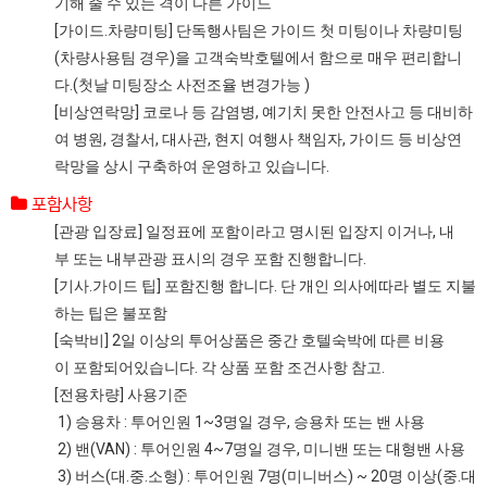
기해 줄 수 있는 격이 다른 가이드
[가이드.차량미팅] 단독행사팀은 가이드 첫 미팅이나 차량미팅
(차량사용팀 경우)을 고객숙박호텔에서 함으로 매우 편리합니
다.(첫날 미팅장소 사전조율 변경가능 )
[비상연락망] 코로나 등 감염병, 예기치 못한 안전사고 등 대비하
여 병원, 경찰서, 대사관, 현지 여행사 책임자, 가이드 등 비상연
락망을 상시 구축하여 운영하고 있습니다.
포함사항
[관광 입장료] 일정표에 포함이라고 명시된 입장지 이거나, 내
부 또는 내부관광 표시의 경우 포함 진행합니다.
[기사.가이드 팁] 포함진행 합니다. 단 개인 의사에따라 별도 지불
하는 팁은 불포함
[숙박비] 2일 이상의 투어상품은 중간 호텔숙박에 따른 비용
이 포함되어있습니다. 각 상품 포함 조건사항 참고.
[전용차량] 사용기준
1) 승용차 : 투어인원 1~3명일 경우, 승용차 또는 밴 사용
2) 밴(VAN) : 투어인원 4~7명일 경우, 미니밴 또는 대형밴 사용
3) 버스(대.중.소형) : 투어인원 7명(미니버스) ~ 20명 이상(중.대