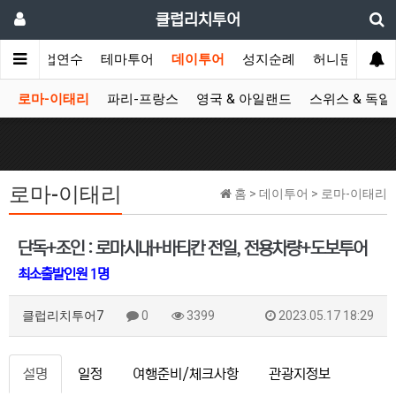
클럽리치투어
공무/기업연수
테마투어
데이투어
성지순례
허니문
시
로마-이태리
파리-프랑스
영국 & 아일랜드
스위스 & 독일
로마-이태리
홈 > 데이투어 > 로마-이태리
단독+조인 : 로마시내+바티칸 전일, 전용차량+도보투어
최소출발인원 1명
클럽리치투어7
0
3399
2023.05.17 18:29
설명
일정
여행준비/체크사항
관광지정보