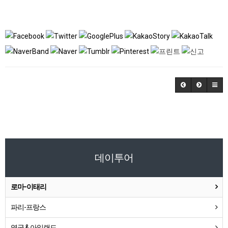
데이투어
로마-이태리
파리-프랑스
영국 & 아일랜드