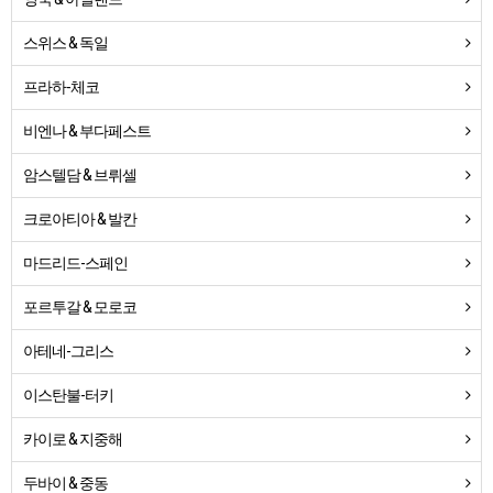
스위스 & 독일
프라하-체코
비엔나 & 부다페스트
암스텔담 & 브뤼셀
크로아티아 & 발칸
마드리드-스페인
포르투갈 & 모로코
아테네-그리스
이스탄불-터키
카이로 & 지중해
두바이 & 중동