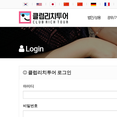
법인/상용
공무/
Login
클럽리치투어 로그인
아이디
비밀번호