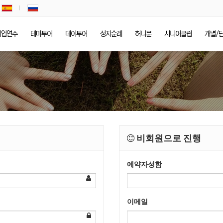
기업연수
테마투어
데이투어
성지순례
허니문
시니어클럽
개별/
비회원으로 진행
예약자성함
이메일